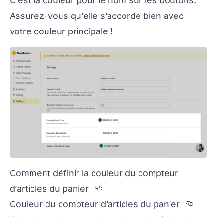
C’est la couleur pour le nom sur les boutons.
Assurez-vous qu’elle s’accorde bien avec
votre couleur principale !
Comment définir la couleur du compteur
Section titled Comment
d’articles du panier
Sect
Couleur du compteur d’articles du panier