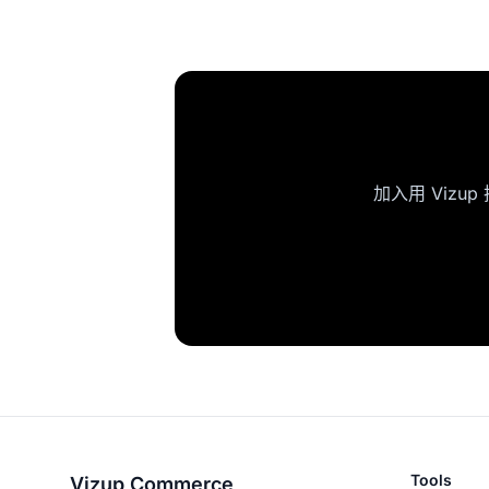
加入用 Viz
Tools
Vizup Commerce