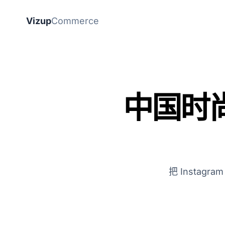
Vizup
Commerce
中国时
把 Insta