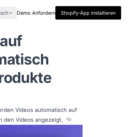
tsch
Demo Anfordern
Shopify-App Installieren
auf
matisch
rodukte
werden Videos automatisch auf
Section titled Wenn%
n den Videos angezeigt.