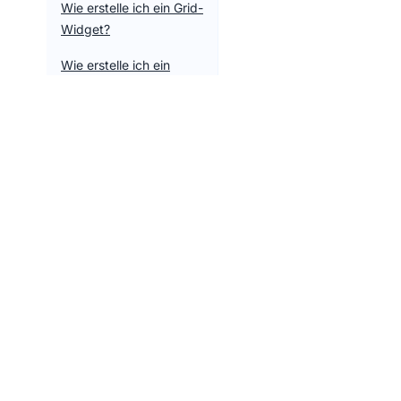
Wie erstelle ich ein Grid-
Widget?
Wie erstelle ich ein
Banner-Widget?
Wie erstelle ich eine
Umfrage auf einem
Widget-Video?
Wie lade ich Videos
hoch?
Was macht die
Schaltfläche "Standard-
Tools
Vizup Commerce
Design-Einstellungen"?
Tools Over
Empowering ecommerce businesses with
How to Send Vizup
smart tools and resources.
Shopify Fe
Widget Events to
Google Analytics