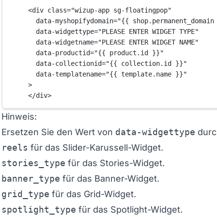
<
div
class
=
"wizup-app sg-floatingpop"
data-myshopifydomain
=
"{{ shop.permanent_domain
data-widgettype
=
"PLEASE ENTER WIDGET TYPE"
data-widgetname
=
"PLEASE ENTER WIDGET NAME"
data-productid
=
"{{ product.id }}"
data-collectionid
=
"{{ collection.id }}"
data-templatename
=
"{{ template.name }}"
>
</
div
>
Hinweis:
Ersetzen Sie den Wert von
data-widgettype
durc
reels
für das Slider-Karussell-Widget.
stories_type
für das Stories-Widget.
banner_type
für das Banner-Widget.
grid_type
für das Grid-Widget.
spotlight_type
für das Spotlight-Widget.