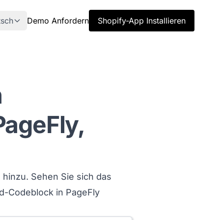
tsch
Demo Anfordern
Shopify-App Installieren
n
PageFly,
 hinzu. Sehen Sie sich das
id-Codeblock in PageFly