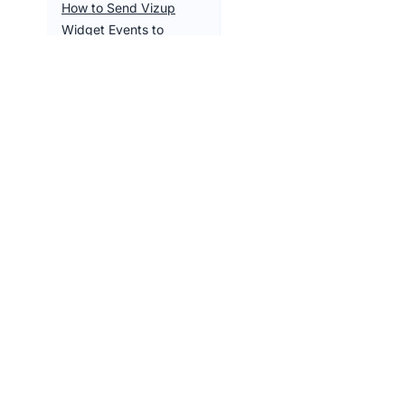
How to Send Vizup
Widget Events to
Google Analytics
在移动设备上，视频小组
件不可见。如何解决？
使用 CSS 自定义横幅视
频内容
什么是优先级？
如何卸载 Vizup 应用？
Tools
Vizup Commerce
Tools Over
Empowering ecommerce businesses with
smart tools and resources.
Shopify Fe