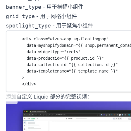
banner_type
- 用于横幅小组件
grid_type
- 用于网格小组件
spotlight_type
- 用于聚焦小组件
<
div
class
=
"wizup-app sg-floatingpop"
data-myshopifydomain
=
"{{ 
shop
.
permanent_doma
data-widgettype
=
"reels"
data-productid
=
"{{ 
product
.
id
 }}"
data-collectionid
=
"{{ 
collection
.
id
 }}"
data-templatename
=
"{{ 
template
.
name
 }}"
>
</
div
>
添加自定义 Liquid 部分的完整视频：