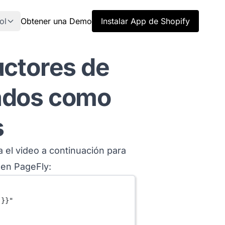
ol
Obtener una Demo
Instalar App de Shopify
uctores de
ados como
s
 el video a continuación para
 en PageFly:
 }}"