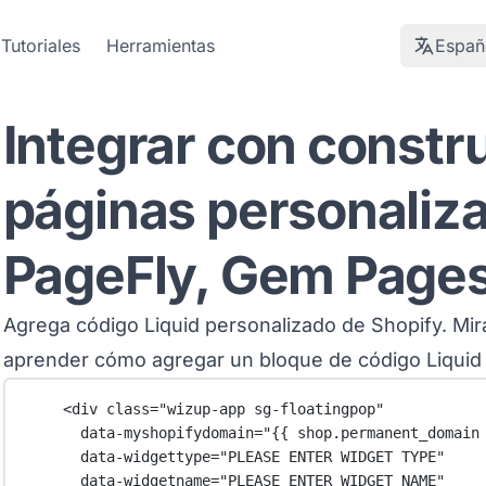
Tutoriales
Herramientas
Españ
Integrar con constr
páginas personaliz
PageFly, Gem Page
Agrega código Liquid personalizado de Shopify. Mira
aprender cómo agregar un bloque de código Liquid
<
div
class
=
"wizup-app sg-floatingpop"
data-myshopifydomain
=
"{{ shop.permanent_domain
data-widgettype
=
"PLEASE ENTER WIDGET TYPE"
data-widgetname
=
"PLEASE ENTER WIDGET NAME"