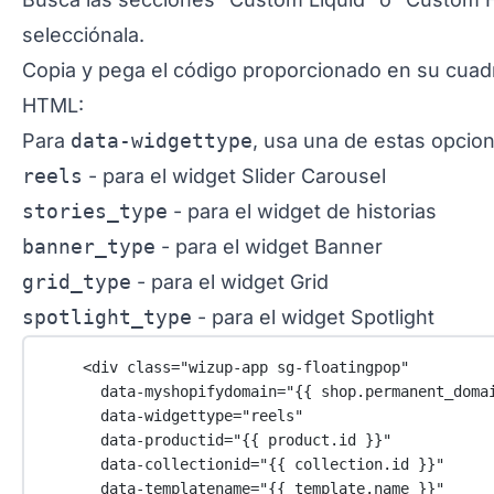
selecciónala.
Copia y pega el código proporcionado en su cuad
HTML:
Para
data-widgettype
, usa una de estas opcio
reels
- para el widget Slider Carousel
stories_type
- para el widget de historias
banner_type
- para el widget Banner
grid_type
- para el widget Grid
spotlight_type
- para el widget Spotlight
<
div
class
=
"wizup-app sg-floatingpop"
data-myshopifydomain
=
"{{ 
shop
.
permanent_doma
data-widgettype
=
"reels"
data-productid
=
"{{ 
product
.
id
 }}"
data-collectionid
=
"{{ 
collection
.
id
 }}"
data-templatename
=
"{{ 
template
.
name
 }}"