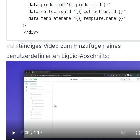
data-productid
=
"{{ 
product
.
id
 }}"
data-collectionid
=
"{{ 
collection
.
id
 }}"
data-templatename
=
"{{ 
template
.
name
 }}"
>
</
div
>
Vollständiges Video zum Hinzufügen eines
benutzerdefinierten Liquid-Abschnitts: