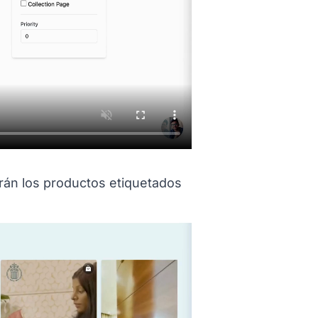
 titled C%F3mo%20se%20ven%20los%20productos
rán los productos etiquetados