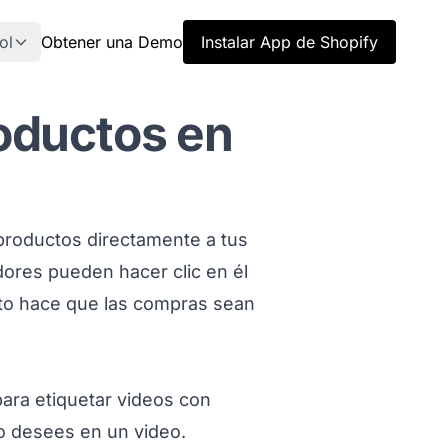
ol
Obtener una Demo
Instalar App de Shopify
oductos en
 productos directamente a tus
ores pueden hacer clic en él
Esto hace que las compras sean
n titled C%F3mo%20etiquetar%20productos%20en
ara etiquetar videos con
o desees en un video.