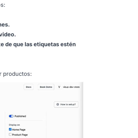
s:
nes.
 video.
te de que las etiquetas estén
itled Ejemplo%20de%20c%F3mo%20etiquetar%20pr
r productos: