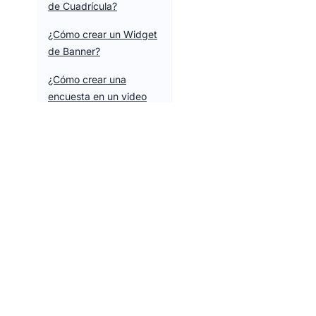
de Cuadrícula?
¿Cómo crear un Widget
de Banner?
¿Cómo crear una
encuesta en un video
del widget?
¿Cómo subir videos?
¿Qué hace el botón de
Configuración de diseño
predeterminado?
How to Send Vizup
Widget Events to
Google Analytics
Tools
Vizup Commerce
En móvil, el widget de
Tools Over
Empowering ecommerce businesses with
video no es visible.
smart tools and resources.