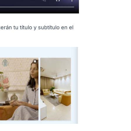
itled C%F3mo%20se%20ver%E1n%20el%20t%EDtul
án tu título y subtítulo en el