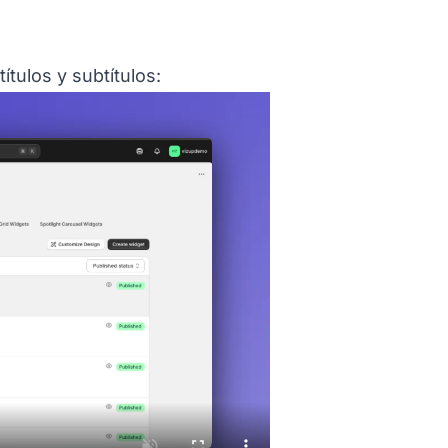
on titled Ejemplo%20de%20c%F3mo%20agregar%
ítulos y subtítulos: