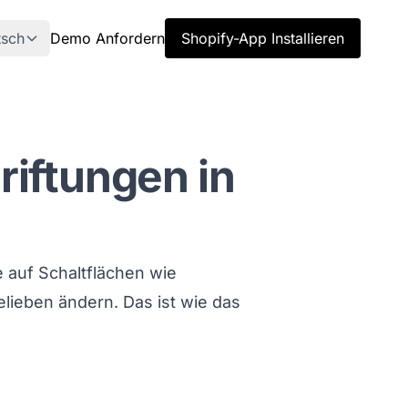
tsch
Demo Anfordern
Shopify-App Installieren
iftungen in
 auf Schaltflächen wie
ieben ändern. Das ist wie das
ion titled So%20%E4ndern%20Sie%20Schaltfl%E4c
ehen