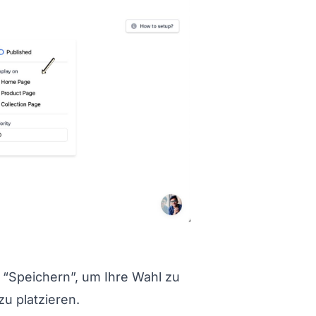
tion titled Schritt%206%3A%20Anzeigeort%20des
 “Speichern”, um Ihre Wahl zu
u platzieren.