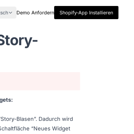
tsch
Demo Anfordern
Shopify-App Installieren
Story-
gets:
d Schritt%201%3A%20Neues%20Widget%20erstellen
“Story-Blasen”. Dadurch wird
 Schaltfläche “Neues Widget