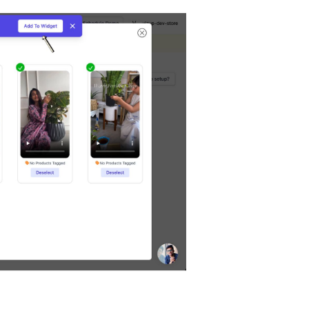
n titled Schritt%205%3A%20Anzeigeort%20des%