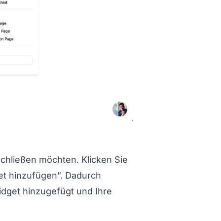
ed Schritt%204%3A%20Videoauswahl%20speichern
nschließen möchten. Klicken Sie
et hinzufügen”. Dadurch
dget hinzugefügt und Ihre