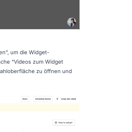
n titled Schritt%203%3A%20Videos%20zum%20Wi
ren”, um die Widget-
fläche “Videos zum Widget
wahloberfläche zu öffnen und