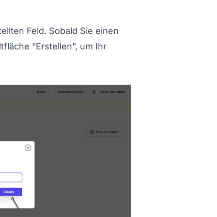
ritt%202%3A%20Widget%20benennen
llten Feld. Sobald Sie einen
fläche “Erstellen”, um Ihr