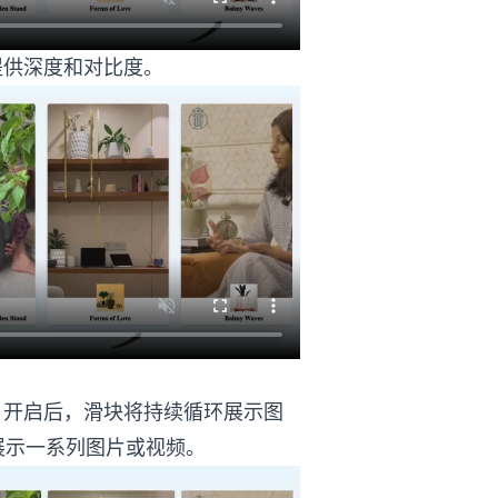
提供深度和对比度。
u5FAA%u73AF%u6ED1%u5757
。开启后，滑块将持续循环展示图
展示一系列图片或视频。