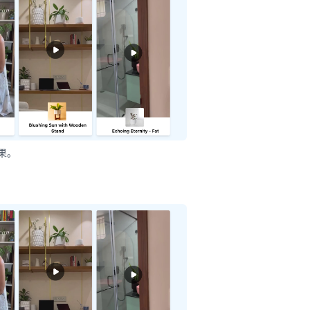
果。
F50%u793A%u4F8B