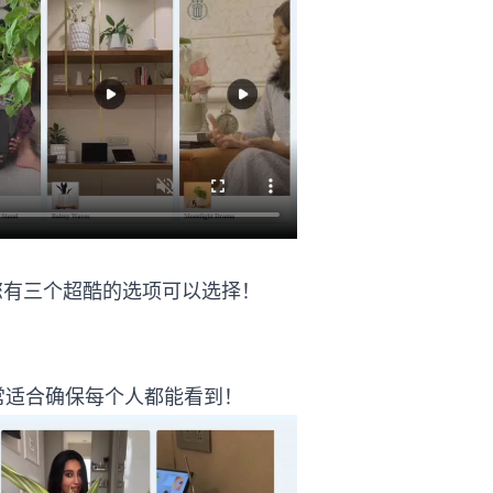
u5361%u7247%u9884%u89C8
您有三个超酷的选项可以选择！
常适合确保每个人都能看到！