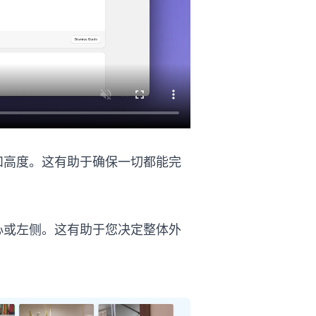
548C%u9AD8%u5EA6
和高度。这有助于确保一切都能完
u6807%u8BB0%u5185%u5BB9
心或左侧。这有助于您决定整体外
u5BF9%u9F50%u793A%u4F8B