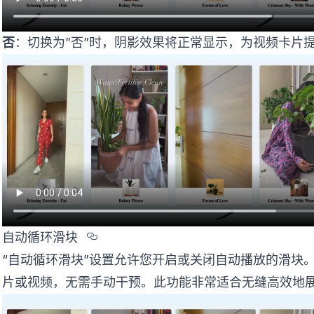
否
：切换为”否”时，阴影效果将正常显示，为视频卡片
Section titled %u81EA%u52A8%
自动循环滑块
“自动循环滑块”设置允许您开启或关闭自动播放的滑块
片或视频，无需手动干预。此功能非常适合无缝高效地