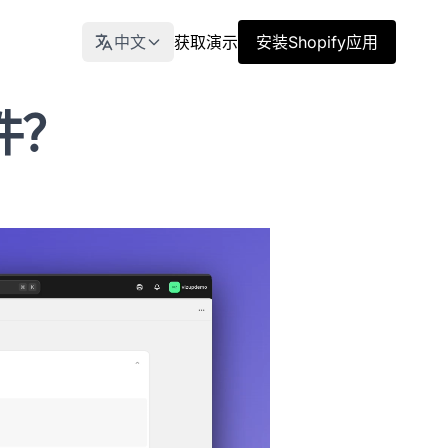
中文
获取演示
安装Shopify应用
件？
u4F55%u66F4%u6539%u6ED1%u5757%u7684%u5916
%u6B65%u9AA4%201%uFF1A%u70B9%u51FB%u201