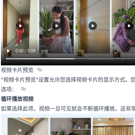
Section titled %u89C6%u9891%
视频卡片预览
“视频卡片预览”设置允许您选择视频卡片的显示方式。
Section titled %u9009%u9879%uFF1A
选项：
循环播放视频
如果选择此项，视频一旦可见就会不断循环播放。这非