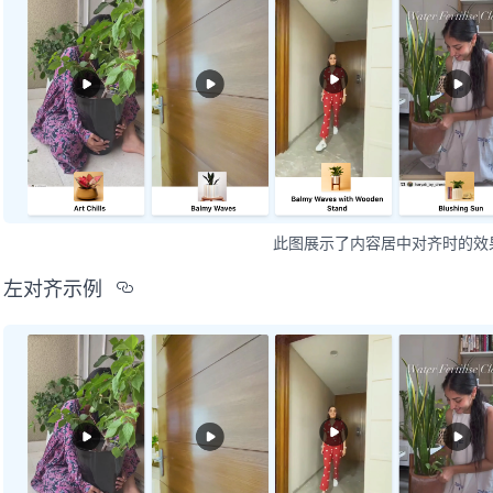
此图展示了内容居中对齐时的效
Section titled %u5DE6%u5BF9%u9
左对齐示例