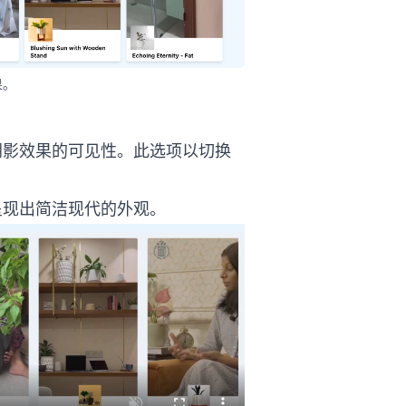
果。
64%u89C6%u9891%u5361%u7247%u9634%u5F71
阴影效果的可见性。此选项以切换
呈现出简洁现代的外观。