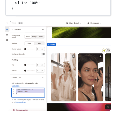
width
: 
100
%
;
}