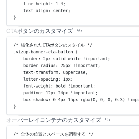
line-height
: 
1.4
;
text-align
: 
center
;
}
Section titled C
CTAボタンのカスタマイズ
/* 強化されたCTAボタンのスタイル */
.vizup-banner-cta-button
 {
border
: 
2
px
solid
white
!important
;
border-radius
: 
25
px
!important
;
text-transform
: 
uppercase
;
letter-spacing
: 
1
px
;
font-weight
: 
bold
!important
;
padding
: 
12
px
24
px
!important
;
box-shadow
: 
0
4
px
15
px
rgba
(
0
, 
0
, 
0
, 
0.3
) 
!imp
}
Section 
オーバーレイコンテナのカスタマイズ
/* 全体の位置とスペースを調整する */