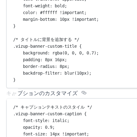
font-weight
: 
bold
;
color
: 
#ffffff
!important
;
margin-bottom
: 
10
px
!important
;
}
/* タイトルに背景を追加する */
.vizup-banner-custom-title
 {
background
: 
rgba
(
0
, 
0
, 
0
, 
0.7
);
padding
: 
8
px
16
px
;
border-radius
: 
8
px
;
backdrop-filter
: 
blur
(
10
px
);
}
Section titled
キャプションのカスタマイズ
/* キャプションテキストのスタイル */
.vizup-banner-custom-caption
 {
font-style
: 
italic
;
opacity
: 
0.9
;
font-size
: 
14
px
!important
;