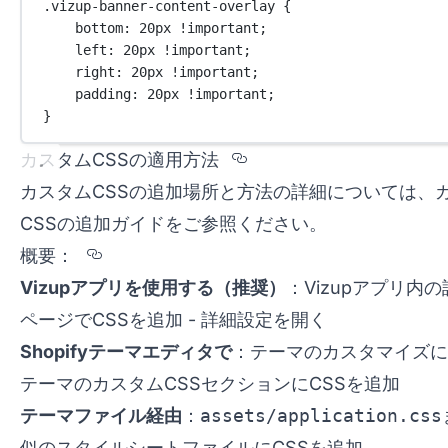
.vizup-banner-content-overlay
 {
bottom
: 
20
px
!important
;
left
: 
20
px
!important
;
right
: 
20
px
!important
;
padding
: 
20
px
!important
;
}
Section titled %u
カスタムCSSの適用方法
カスタムCSSの追加場所と方法の詳細については、
CSSの追加ガイド
をご参照ください。
Section titled %u6982%u8981%uFF1A
概要：
Vizupアプリを使用する（推奨）
：Vizupアプリ内
ページでCSSを追加 -
詳細設定を開く
Shopifyテーマエディタで
：テーマのカスタマイズに
テーマのカスタムCSSセクションにCSSを追加
テーマファイル経由
：
assets/application.css
似のスタイルシートファイルにCSSを追加