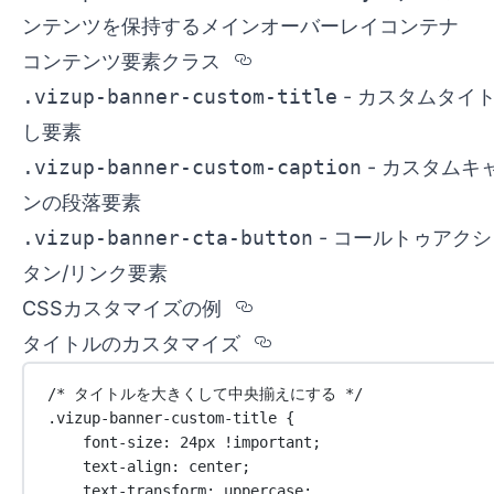
ンテンツを保持するメインオーバーレイコンテナ
Section titled %u30
コンテンツ要素クラス
.vizup-banner-custom-title
- カスタムタイ
し要素
.vizup-banner-custom-caption
- カスタムキ
ンの段落要素
.vizup-banner-cta-button
- コールトゥアク
タン/リンク要素
Section titled CSS%
CSSカスタマイズの例
Section titled %u
タイトルのカスタマイズ
/* タイトルを大きくして中央揃えにする */
.vizup-banner-custom-title
 {
font-size
: 
24
px
!important
;
text-align
: 
center
;
text-transform
: 
uppercase
;