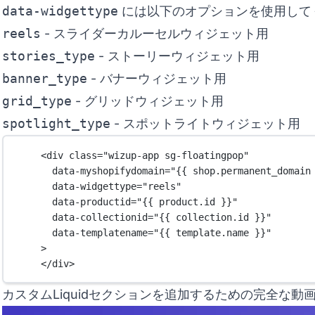
data-widgettype
には以下のオプションを使用して
reels
- スライダーカルーセルウィジェット用
stories_type
- ストーリーウィジェット用
banner_type
- バナーウィジェット用
grid_type
- グリッドウィジェット用
spotlight_type
- スポットライトウィジェット用
<
div
class
=
"wizup-app sg-floatingpop"
data-myshopifydomain
=
"{{ 
shop
.
permanent_domain
data-widgettype
=
"reels"
data-productid
=
"{{ 
product
.
id
 }}"
data-collectionid
=
"{{ 
collection
.
id
 }}"
data-templatename
=
"{{ 
template
.
name
 }}"
>
</
div
>
カスタムLiquidセクションを追加するための完全な動