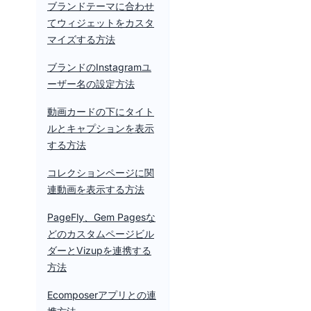
ブランドテーマに合わせ
てウィジェットをカスタ
マイズする方法
ブランドのInstagramユ
ーザー名の設定方法
動画カードの下にタイト
ルとキャプションを表示
する方法
コレクションページに関
連動画を表示する方法
PageFly、Gem Pagesな
どのカスタムページビル
ダーとVizupを連携する
方法
Ecomposerアプリとの連