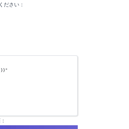
ください：
 }}"
画：