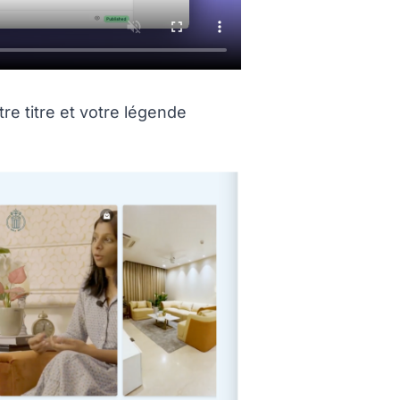
on titled %C0%20quoi%20ressembleront%20le%20
e titre et votre légende