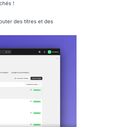
chés !
ion titled Exemple%20d%u2019ajout%20d%u2019
uter des titres et des